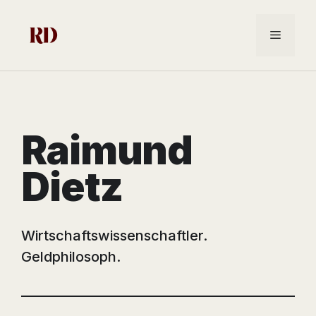
Zum
Inhalt
Menü
springen
Raimund
Dietz
Wirtschaftswissenschaftler.
Geldphilosoph.