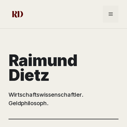
Zum
Inhalt
Menü
springen
Raimund
Dietz
Wirtschaftswissenschaftler.
Geldphilosoph.