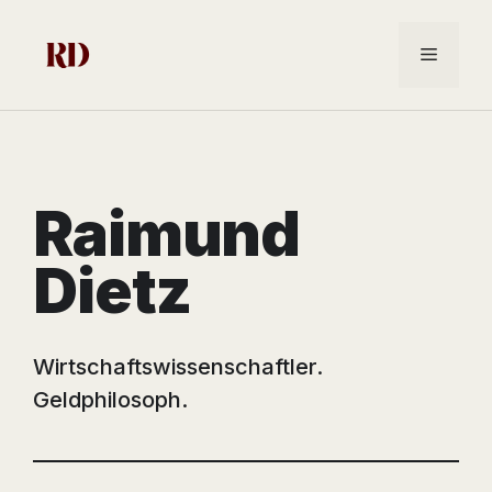
Zum
Inhalt
Menü
springen
Raimund
Dietz
Wirtschaftswissenschaftler.
Geldphilosoph.