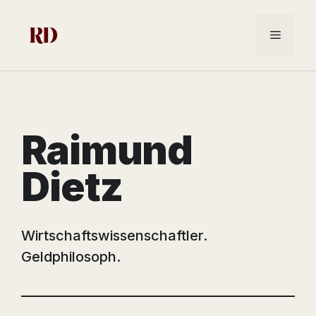
Zum
Inhalt
Menü
springen
Raimund
Dietz
Wirtschaftswissenschaftler.
Geldphilosoph.