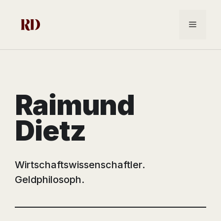
Zum
Inhalt
Menü
springen
Raimund
Dietz
Wirtschaftswissenschaftler.
Geldphilosoph.